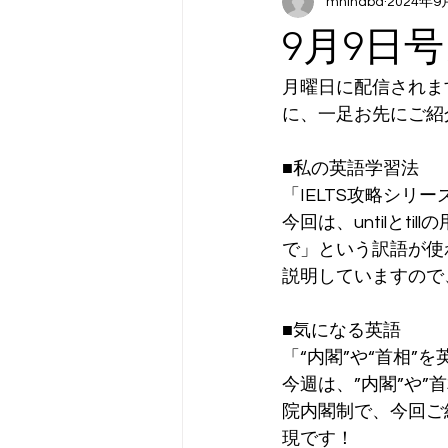
mhinaba
2024年9
9月9日
月曜日に配信されま
に、一足お先にご紹
■私の英語学習法
「IELTS攻略シリーズ2
今回は、untilと
で」という訳語が使
説明していますので
■気になる英語
「“内閣”や“首相”
今週は、”内閣”や
院内閣制で、今回ご
現です！