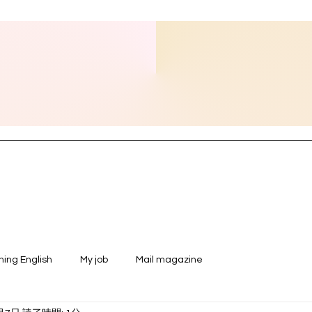
ning English
My job
Mail magazine