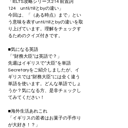
「IELTS攻略シリーズ214 前置詞
124　until/tillとbyの違い」
今回は、「（ある時点）まで」とい
う意味を表すuntil/tillとbyの違いを取
り上げています。理解をチェックす
るためのクイズ付きです。
■気になる英語
「“財務大臣”は英語で？」
先週はイギリスで”大臣”を単語
Secretaryをご紹介しましたが、イ
ギリスでは”財務大臣”には全く違う
単語を使います。どんな単語でしょ
うか？気になる方、是非チェックし
てみてください！
■海外生活あれこれ
「イギリスの若者はお菓子の手作り
が大好き！？」