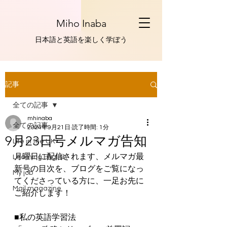
Miho Inaba
​日本語と英語を楽しく学ぼう
記事
全ての記事
mhinaba
全ての記事
2024年9月21日
読了時間: 1分
9月23日号メルマガ告知
Life in the UK
月曜日に配信されます、メルマガ最
Learning English
新号の目次を、ブログをご覧になっ
My job
てくださっている方に、一足お先に
Mail magazine
ご紹介します！
■私の英語学習法