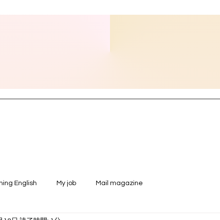
ning English
My job
Mail magazine