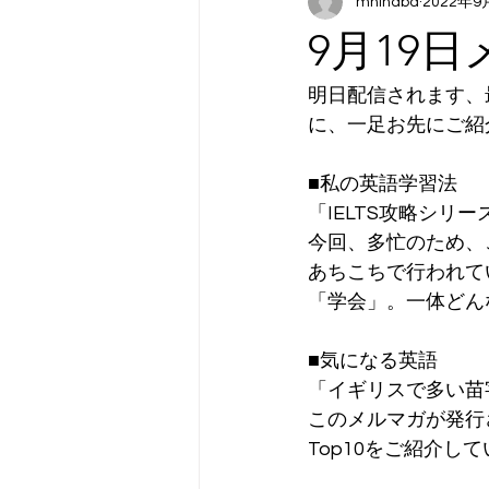
mhinaba
2022年9
9月19
明日配信されます、
に、一足お先にご紹
■私の英語学習法
「IELTS攻略シリ
今回、多忙のため、
あちこちで行われて
「学会」。一体どん
■気になる英語
「イギリスで多い苗字
このメルマガが発行
Top10をご紹介し