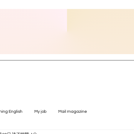
ning English
My job
Mail magazine