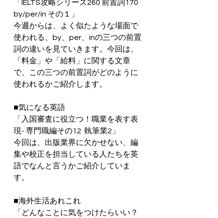
「IELTS攻略シリーズ260 前置詞170  
by/per/in その１」
今週からは、よく似たような場面で
使われる、by、per、inの三つの前置
詞の違いを見ていきます。今回は、
「料金」や「給料」に関する文章
で、この三つの前置詞がどのように
使われるかご紹介します。
■気になる英語
「入国審査に役立つ！職業を表す表
現- 専門職編その12  執筆業2」
今回は、出版業界に欠かせない、編
集や校正を担当している人たちを英
語でなんと言うかご紹介していま
す。
■海外生活あれこれ
「どんなことに気をつけたらいい？