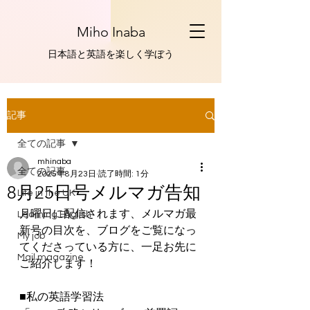
Miho Inaba
​日本語と英語を楽しく学ぼう
記事
全ての記事
mhinaba
全ての記事
2025年8月23日
読了時間: 1分
8月25日号メルマガ告知
Life in the UK
月曜日に配信されます、メルマガ最
Learning English
新号の目次を、ブログをご覧になっ
My job
てくださっている方に、一足お先に
Mail magazine
ご紹介します！
■私の英語学習法