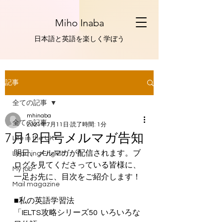
Miho Inaba
​日本語と英語を楽しく学ぼう
記事
全ての記事
mhinaba
全ての記事
2021年7月11日
読了時間: 1分
7月12日号メルマガ告知
Life in the UK
明日、メルマガが配信されます。ブ
Learning English
ログを見てくださっている皆様に、
My job
一足お先に、目次をご紹介します！
Mail magazine
■私の英語学習法
「IELTS攻略シリーズ50  いろいろな