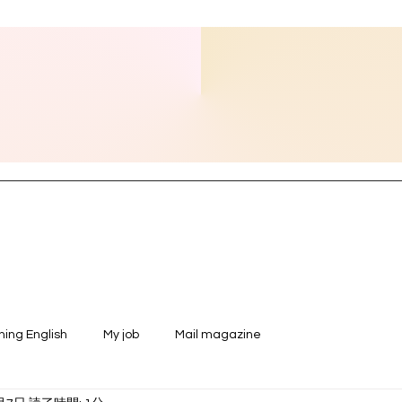
ning English
My job
Mail magazine