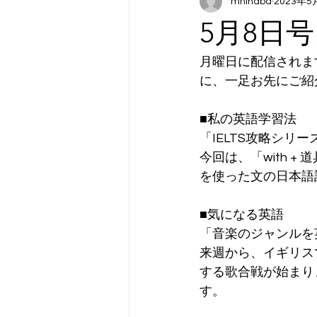
mhinaba
2023年5
5月8日
月曜日に配信されま
に、一足お先にご紹
■私の英語学習法
「IELTS攻略シリーズ
今回は、「with +
を使った文の日本語
■気になる英語
「音楽のジャンルを
来週から、イギリス
する歌合戦が始まり
す。