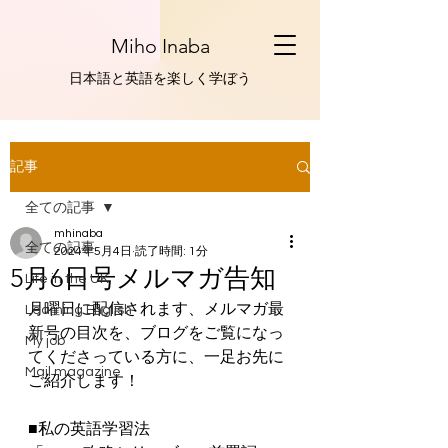
Miho Inaba
​日本語と英語を楽しく学ぼう
記事
全ての記事
mhinaba
全ての記事
2024年5月4日
読了時間: 1分
5月6日号メルマガ告知
Life in the UK
月曜日に配信されます、メルマガ最
Learning English
新号の目次を、ブログをご覧になっ
My job
てくださっている方に、一足お先に
Mail magazine
ご紹介します！
■私の英語学習法