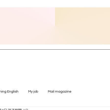
ning English
My job
Mail magazine