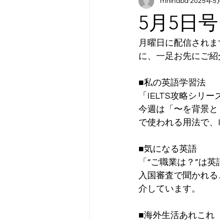
mhinaba
2025年5
5月5日
月曜日に配信されま
に、一足お先にご紹
■私の英語学習法
「IELTS攻略シリーズ2
今週は「〜を背景とし
で使われる用法で、
■気になる英語
「“ご職業は？”は
入国審査で聞かれる
介しています。
■海外生活あれこれ