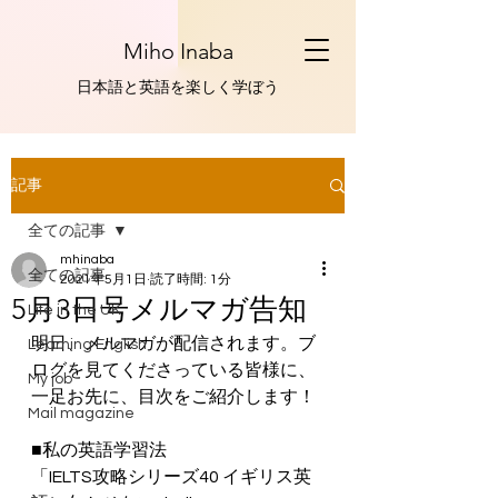
Miho Inaba
​日本語と英語を楽しく学ぼう
記事
全ての記事
mhinaba
全ての記事
2021年5月1日
読了時間: 1分
5月3日号メルマガ告知
Life in the UK
明日、メルマガが配信されます。ブ
Learning English
ログを見てくださっている皆様に、
My job
一足お先に、目次をご紹介します！
Mail magazine
■私の英語学習法
「IELTS攻略シリーズ40 イギリス英