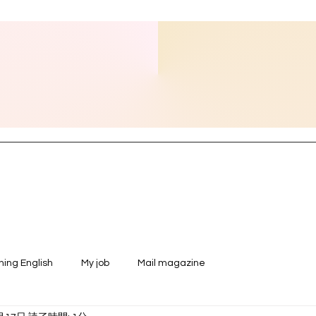
ning English
My job
Mail magazine