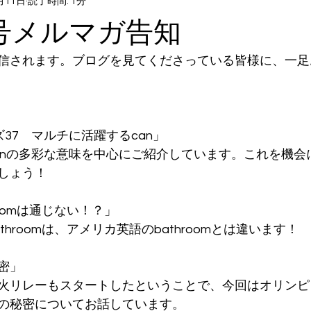
月11日
読了時間: 1分
日号メルマガ告知
信されます。ブログを見てくださっている皆様に、一足
ズ37　マルチに活躍するcan」
anの多彩な意味を中心にご紹介しています。これを機会に
しょう！
roomは通じない！？」
hroomは、アメリカ英語のbathroomとは違います！
密」
火リレーもスタートしたということで、今回はオリンピ
の秘密についてお話しています。