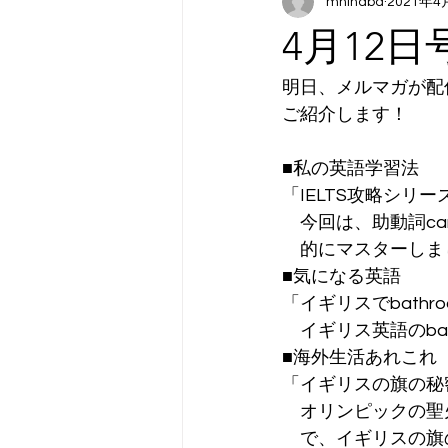
mhinaba
2021年4
4月12
明日、メルマガが配
ご紹介します！
■私の英語学習法
「IELTS攻略シリー
　今回は、助動詞c
　的にマスターしま
■気になる英語
「イギリスでbath
　イギリス英語のbat
■海外生活あれこれ
「イギリスの旗の秘
　オリンピックの聖
　で、イギリスの旗