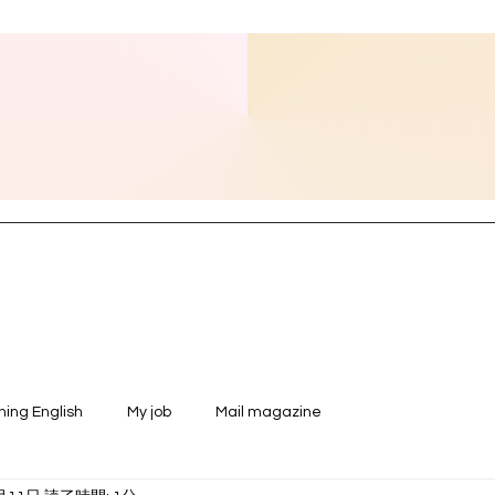
ning English
My job
Mail magazine