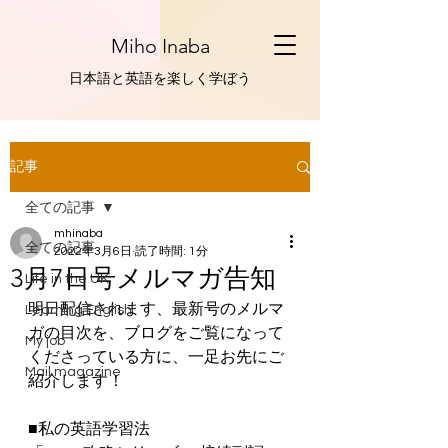
Miho Inaba
​日本語と英語を楽しく学ぼう
記事
全ての記事
mhinaba
全ての記事
2022年3月6日
読了時間: 1分
3月7日号メルマガ告知
Life in the UK
明日配信されます、最新号のメルマ
Learning English
ガの目次を、ブログをご覧になって
My job
くださっている方に、一足お先にご
Mail magazine
紹介します！
■私の英語学習法