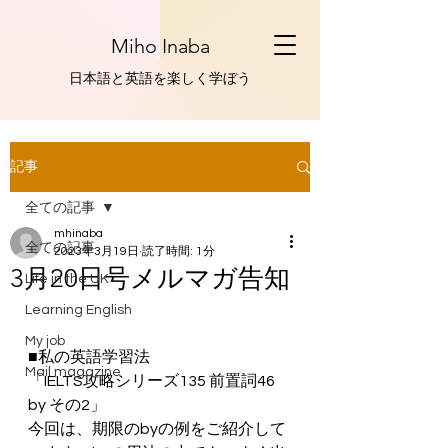
Miho Inaba
​日本語と英語を楽しく学ぼう
記事
全ての記事
mhinaba
全ての記事
2023年3月19日
読了時間: 1分
3月20日号メルマガ告知
Life in the UK
Learning English
My job
■私の英語学習法
Mail magazine
「IELTS攻略シリーズ135 前置詞46　
by その2」
今回は、期限のbyの例をご紹介して