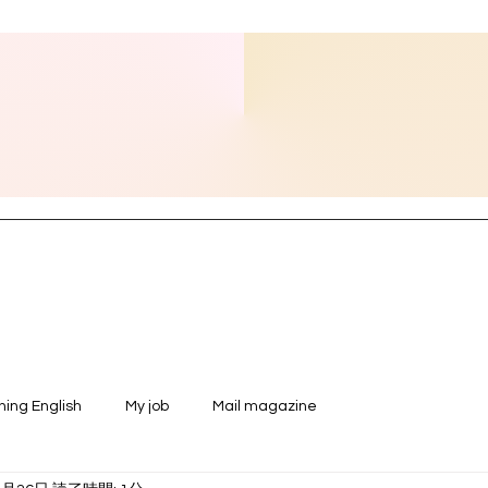
ning English
My job
Mail magazine