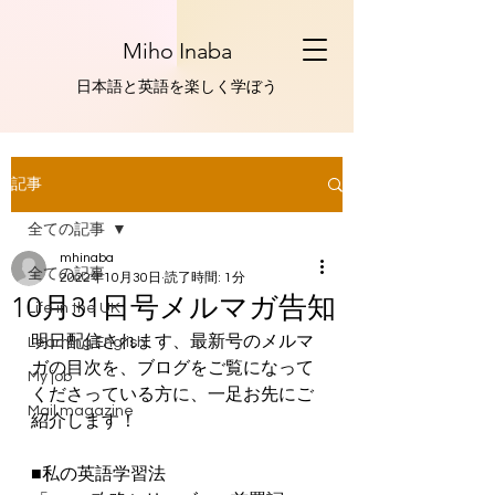
Miho Inaba
​日本語と英語を楽しく学ぼう
記事
全ての記事
mhinaba
全ての記事
2022年10月30日
読了時間: 1分
10月31日号メルマガ告知
Life in the UK
明日配信されます、最新号のメルマ
Learning English
ガの目次を、ブログをご覧になって
My job
くださっている方に、一足お先にご
Mail magazine
紹介します！
■私の英語学習法