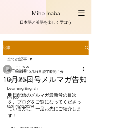
Miho Inaba
​日本語と英語を楽しく学ぼう
記事
全ての記事
mhinaba
全ての記事
2021年10月24日
読了時間: 1分
10月25日号メルマガ告知
Life in the UK
Learning English
明日配信のメルマガ最新号の目次
My job
を、ブログをご覧になってくださっ
Mail magazine
ている方に、一足お先にご紹介しま
す！