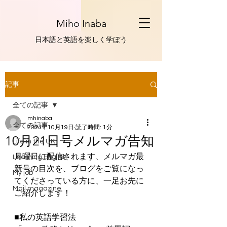
Miho Inaba
​日本語と英語を楽しく学ぼう
記事
全ての記事
mhinaba
全ての記事
2024年10月19日
読了時間: 1分
10月21日号メルマガ告知
Life in the UK
月曜日に配信されます、メルマガ最
Learning English
新号の目次を、ブログをご覧になっ
My job
てくださっている方に、一足お先に
Mail magazine
ご紹介します！
■私の英語学習法