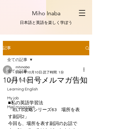
Miho Inaba
​日本語と英語を楽しく学ぼう
記事
全ての記事
mhinaba
全ての記事
2021年10月10日
読了時間: 1分
10月11日号メルマガ告知
Life in the UK
Learning English
My job
■私の英語学習法
Mail magazine
「IELTS攻略シリーズ63　場所を表
す副詞2」
今回も、場所を表す副詞のお話で