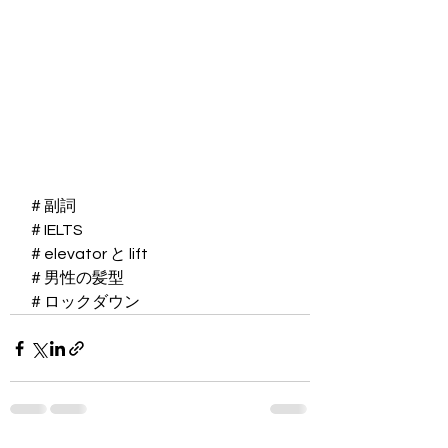
＃副詞
＃IELTS
＃elevator と lift
＃男性の髪型
＃ロックダウン