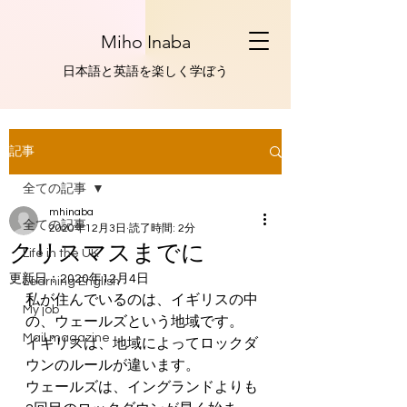
Miho Inaba
​日本語と英語を楽しく学ぼう
記事
全ての記事
mhinaba
全ての記事
2020年12月3日
読了時間: 2分
クリスマスまでに
Life in the UK
更新日：
2020年12月4日
Learning English
私が住んでいるのは、イギリスの中
My job
の、ウェールズという地域です。
Mail magazine
イギリスは、地域によってロックダ
ウンのルールが違います。
ウェールズは、イングランドよりも